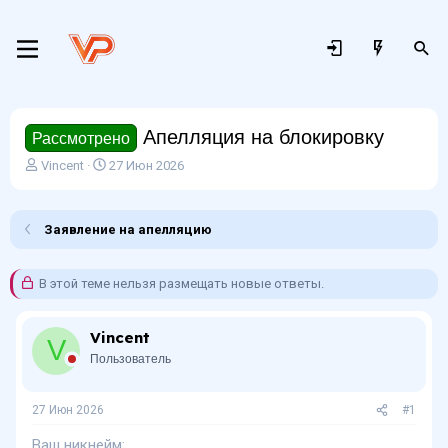
Апелляция на блокировку
Рассмотрено
А
Д
Vincent
27 Июн 2026
в
а
т
т
о
а
Заявление на апелляцию
р
н
т
а
е
ч
В этой теме нельзя размещать новые ответы.
м
а
ы
л
а
Vincent
V
Пользователь
27 Июн 2026
#1
Ваш никнейм