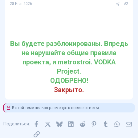
28 Июн 2026
#2
Рассмотрев вашу заявление на
разблокировку, готовы вынести
вердикт:
Вы будете разблокированы. Впредь
не нарушайте общие правила
проекта, и metrostroi. VODKA
Project.
ОДОБРЕНО!
Закрыто.
В этой теме нельзя размещать новые ответы.
Facebook
X
Bluesky
LinkedIn
Reddit
Pinterest
Tumblr
WhatsA
Эл
Поделиться:
Ссылка