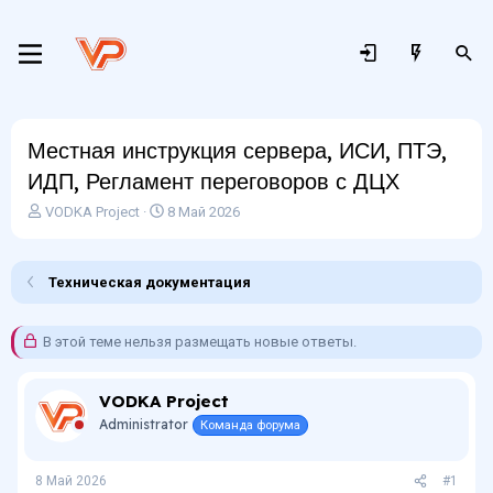
Местная инструкция сервера, ИСИ, ПТЭ,
ИДП, Регламент переговоров с ДЦХ
А
Д
VODKA Project
8 Май 2026
в
а
т
т
о
а
Техническая документация
р
н
т
а
е
ч
В этой теме нельзя размещать новые ответы.
м
а
ы
л
а
VODKA Project
Administrator
Команда форума
8 Май 2026
#1