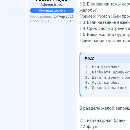
1.2. В названии темы не
Administrator
жалобы".
Команда форума
Пример: "Notch | Бан про
Регистрация
24 Апр 2026
Сообщения
13
1.3. Если название ваш
1.4. Срок рассмотрения 
1.5. Ваша жалоба будет 
Примечание: оставлять 
Код:
1. Ваш NickName:

2. NickName админист
3. Дата и время прои
4. Суть жалобы:

5. Доказательство:
В разделе жалоб
запрещ
2.1. нецензурная брань;
2.2. флуд;