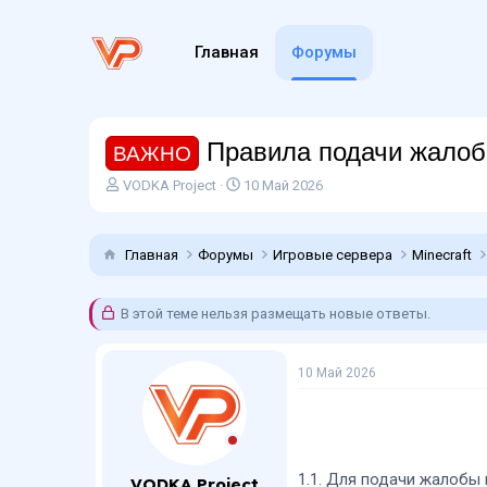
Главная
Форумы
Правила подачи жало
ВАЖНО
А
Д
VODKA Project
10 Май 2026
в
а
т
т
о
а
Главная
Форумы
Игровые сервера
Minecraft
р
н
т
а
е
ч
В этой теме нельзя размещать новые ответы.
м
а
ы
л
а
10 Май 2026
1.1. Для подачи жалобы
VODKA Project