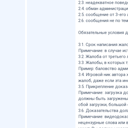
2.3. неадекватное повед
2.4. обман администраци
2.5. сообщение от 3-его 
2.6. сообщения не по тем
Обязательные условия д
3.1. Срок написания жал
Примечание: в случае и
3.2. Жалоба от третьего
3.3. Жалобы, в которых 
Пример: баловство админ
3.4. Игровой ник автора
жалоб, даже если эта ин
3.5. Прикрепление доказ
Примечание: загрузка до
должны быть загружены 
сбой загрузки, большой 
3.6. Доказательства до
Примечание: видеодоказ
нецензурные слова или 