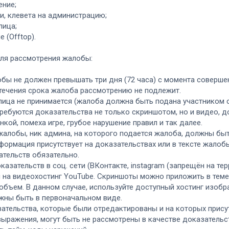
ение;
и, клевета на администрацию;
лица;
е (Offtop).
ля рассмотрения жалобы:
обы не должен превышать три дня (72 часа) с момента соверше
стечения срока жалоба рассмотрению не подлежит.
 лица не принимается (жалоба должна быть подана участником с
требуются доказательства не только скриншотом, но и видео, 
кой, помеха игре, грубое нарушение правил и так далее.
 жалобы, ник админа, на которого подается жалоба, должны бы
формация присутствует на доказательствах или в тексте жалоб
ательств обязательно.
казательств в соц. сети (ВКонтакте, instagram (запрещён на т
на видеохостинг YouTube. Скриншоты можно приложить в теме 
объем. В данном случае, используйте доступный хостинг изобр
лжны быть в первоначальном виде.
ательства, которые были отредактированы и на которых присут
выражения, могут быть не рассмотрены в качестве доказательс