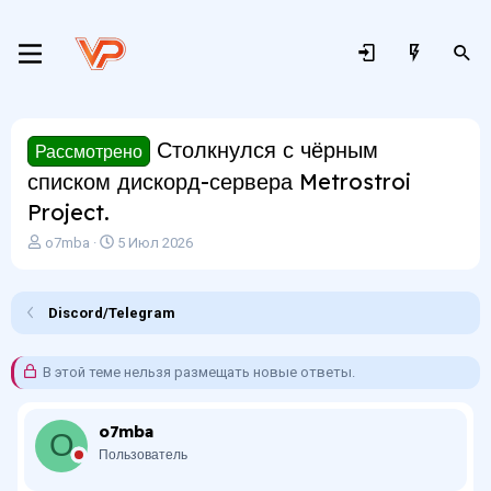
Столкнулся с чёрным
Рассмотрено
списком дискорд-сервера Metrostroi
Project.
А
Д
o7mba
5 Июл 2026
в
а
т
т
о
а
Discord/Telegram
р
н
т
а
е
ч
В этой теме нельзя размещать новые ответы.
м
а
ы
л
а
o7mba
O
Пользователь