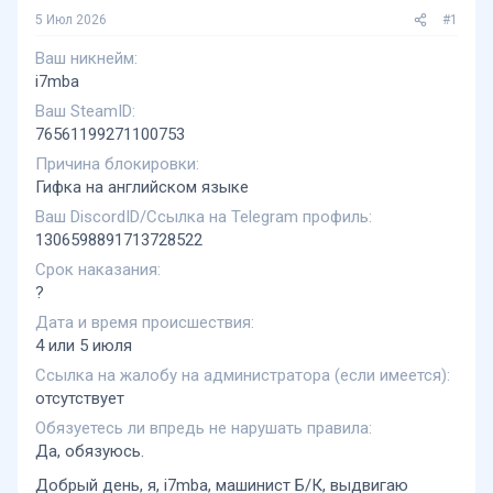
5 Июл 2026
#1
Ваш никнейм
i7mba
Ваш SteamID
76561199271100753
Причина блокировки
Гифка на английском языке
Ваш DiscordID/Ссылка на Telegram профиль
1306598891713728522
Срок наказания
?
Дата и время происшествия
4 или 5 июля
Ссылка на жалобу на администратора (если имеется)
отсутствует
Обязуетесь ли впредь не нарушать правила
Да, обязуюсь.
Добрый день, я, i7mba, машинист Б/К, выдвигаю