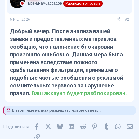
Бренд-амбассадор
Руководство проекта
5 Июл 2026
#2
Добрый вечер. После анализа вашей
заявки и предоставленных материалов
сообщаю, что наложение блокировки
произошло ошибочно. Данная мера была
применена вследствие ложного
срабатывания фильтрации, принявшего
подобные частые сообщения с рекламой
сомнительных сервисов за нарушение
правил.
Ваш аккаунт будет разблокирован.
В этой теме нельзя размещать новые ответы.
Facebook
X
Bluesky
LinkedIn
Reddit
Pinterest
Tumblr
WhatsA
Эл
Поделиться:
Ссылка