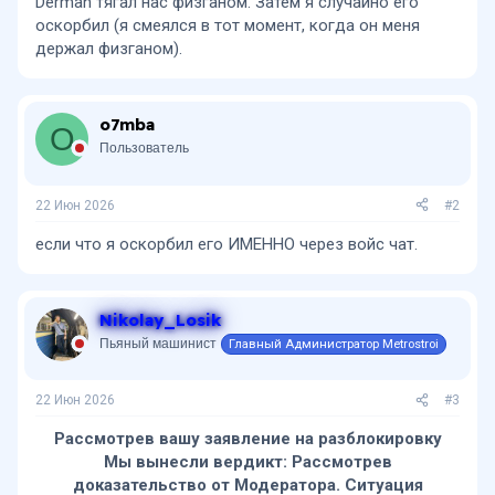
Derman тягал нас физганом. Затем я случайно его
оскорбил (я смеялся в тот момент, когда он меня
держал физганом).
o7mba
O
Пользователь
22 Июн 2026
#2
если что я оскорбил его ИМЕННО через войс чат.
Nikolay_Losik
Пьяный машинист
Главный Администратор Metrostroi
22 Июн 2026
#3
Рассмотрев вашу заявление на разблокировку
Мы вынесли вердикт: Рассмотрев
доказательство от Модератора. Ситуация