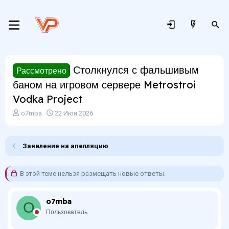
Столкнулся с фальшивым
Рассмотрено
баном на игровом сервере Metrostroi
Vodka Project
А
Д
o7mba
22 Июн 2026
в
а
т
т
о
а
Заявление на апелляцию
р
н
т
а
е
ч
В этой теме нельзя размещать новые ответы.
м
а
ы
л
а
o7mba
O
Пользователь