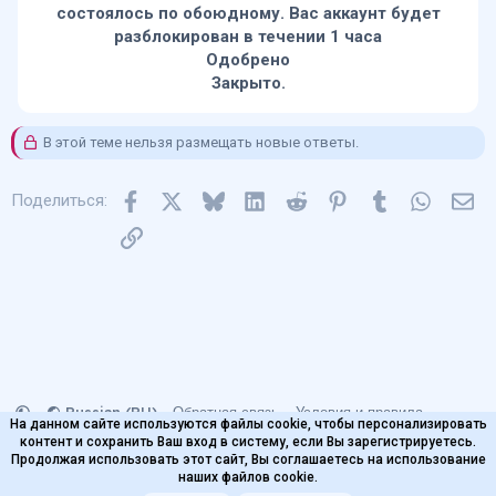
состоялось по обоюдному. Вас аккаунт будет
разблокирован в течении 1 часа
Одобрено
Закрыто.
В этой теме нельзя размещать новые ответы.
Facebook
X
Bluesky
LinkedIn
Reddit
Pinterest
Tumblr
WhatsA
Эл
Поделиться:
Ссылка
Russian (RU)
Обратная связь
Условия и правила
На данном сайте используются файлы cookie, чтобы персонализировать
Политика конфиденциальности
Помощь
контент и сохранить Ваш вход в систему, если Вы зарегистрируетесь.
Главная
Продолжая использовать этот сайт, Вы соглашаетесь на использование
наших файлов cookie.