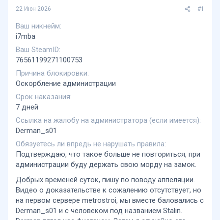
22 Июн 2026
#1
Ваш никнейм
i7mba
Ваш SteamID
76561199271100753
Причина блокировки
Оскорбление администрации
Срок наказания
7 дней
Ссылка на жалобу на администратора (если имеется)
Derman_s01
Обязуетесь ли впредь не нарушать правила
Подтверждаю, что такое больше не повториться, при
администрации буду держать свою морду на замок.
Добрых временей суток, пишу по поводу аппеляции.
Видео о доказательстве к сожалению отсутствует, но
на первом сервере metrostroi, мы вместе баловались с
Derman_s01 и с человеком под названием Stalin.