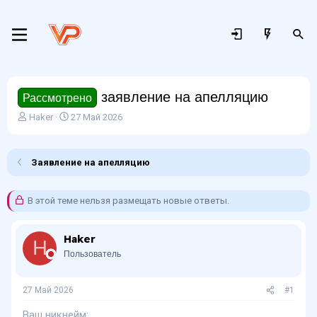
заявление на апелляцию
Рассмотрено
А
Д
Haker
27 Май 2026
в
а
т
т
о
а
Заявление на апелляцию
р
н
т
а
е
ч
В этой теме нельзя размещать новые ответы.
м
а
ы
л
а
Haker
H
Пользователь
27 Май 2026
#1
Ваш никнейм