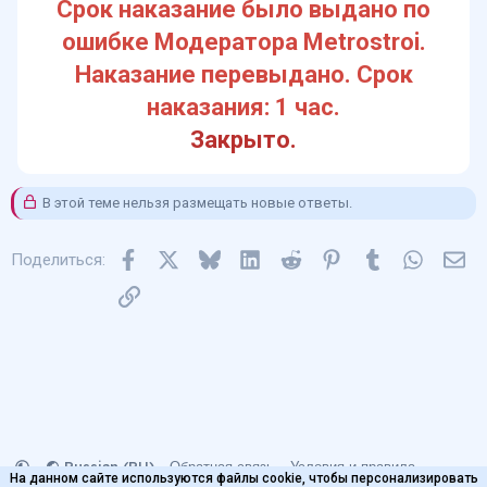
Срок наказание было выдано по
ошибке Модератора Metrostroi.
Наказание перевыдано. Cрок
наказания: 1 час.
Закрыто.
В этой теме нельзя размещать новые ответы.
Facebook
X
Bluesky
LinkedIn
Reddit
Pinterest
Tumblr
WhatsA
Эл
Поделиться:
Ссылка
Russian (RU)
Обратная связь
Условия и правила
На данном сайте используются файлы cookie, чтобы персонализировать
Политика конфиденциальности
Помощь