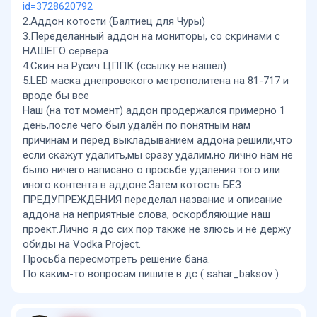
id=3728620792
2.Аддон котости (Балтиец для Чуры)
3.Переделанный аддон на мониторы, со скринами с
НАШЕГО сервера
4.Скин на Русич ЦППК (ссылку не нашёл)
5.LED маска днепровского метрополитена на 81-717 и
вроде бы все
Наш (на тот момент) аддон продержался примерно 1
день,после чего был удалён по понятным нам
причинам и перед выкладыванием аддона решили,что
если скажут удалить,мы сразу удалим,но лично нам не
было ничего написано о просьбе удаления того или
иного контента в аддоне.Затем котость БЕЗ
ПРЕДУПРЕЖДЕНИЯ переделал название и описание
аддона на неприятные слова, оскорбляющие наш
проект.Лично я до сих пор также не злюсь и не держу
обиды на Vodka Project.
Просьба пересмотреть решение бана.
По каким-то вопросам пишите в дс ( sahar_baksov )