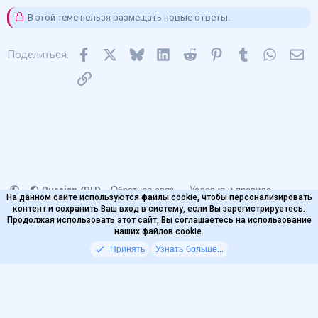
В этой теме нельзя размещать новые ответы.
Facebook
X
Bluesky
LinkedIn
Reddit
Pinterest
Tumblr
WhatsA
Эл
Поделиться:
Ссылка
Russian (RU)
Обратная связь
Условия и правила
На данном сайте используются файлы cookie, чтобы персонализировать
Политика конфиденциальности
Помощь
контент и сохранить Ваш вход в систему, если Вы зарегистрируетесь.
Главная
Продолжая использовать этот сайт, Вы соглашаетесь на использование
наших файлов cookie.
© 2020-2026
VODKA Project
Принять
Узнать больше...