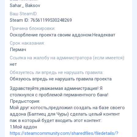
Sahar_ Baksov
Ваш SteamID
Steam ID: 76561199530248269
Причина блокировки
Оскорбление проекта своим аддоном.Неадекват
Срок наказания
Пермач
Ссылка на жалобу на администратора (если имеется)
нет
Обязуетесь ли впредь не нарушать правила
Обязуюсь впредь не нарушать правила проекта
Здравствуйте,уважаемая администрация! Я
столкнулся с проблемой перманентного бана!
Предыстория:
Мой друг котость,предложил создать на базе своего
аддона (Балтиец для Чуры) сделать целый контент
пак в который будет входить этот контент:
1.Мой аддон
https://steamcommunity.com/sharedfiles/filedetails/?