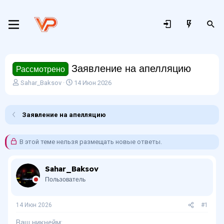
Заявление на апелляцию
Рассмотрено
А
Д
Sahar_Baksov
14 Июн 2026
в
а
т
т
о
а
Заявление на апелляцию
р
н
т
а
е
ч
В этой теме нельзя размещать новые ответы.
м
а
ы
л
а
Sahar_Baksov
Пользователь
14 Июн 2026
#1
Ваш никнейм