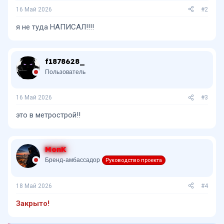
16 Май 2026
#2
я не туда НАПИСАЛ!!!!
f1878628_
Пользователь
16 Май 2026
#3
это в метрострой!!
MonK
Бренд-амбассадор
Руководство проекта
18 Май 2026
#4
Закрыто!