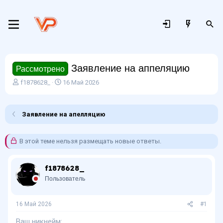
Заявление на аппеляцию
Рассмотрено
А
Д
f1878628_
16 Май 2026
в
а
т
т
о
а
Заявление на апелляцию
р
н
т
а
е
ч
В этой теме нельзя размещать новые ответы.
м
а
ы
л
а
f1878628_
Пользователь
16 Май 2026
#1
Ваш никнейм