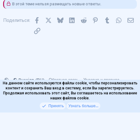
В этой теме нельзя размещать новые ответы.
Facebook
X
Bluesky
LinkedIn
Reddit
Pinterest
Tumblr
WhatsA
Эл
Поделиться:
Ссылка
Russian (RU)
Обратная связь
Условия и правила
На данном сайте используются файлы cookie, чтобы персонализировать
Политика конфиденциальности
Помощь
контент и сохранить Ваш вход в систему, если Вы зарегистрируетесь.
Главная
Продолжая использовать этот сайт, Вы соглашаетесь на использование
наших файлов cookie.
© 2020-2026
VODKA Project
Принять
Узнать больше...