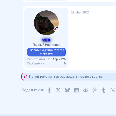
29 Май 2026
VEX
Пьяный машинист
Главный Администратор
Metrostroi
Регистрация
25 Апр 2026
Сообщения
6
В этой теме нельзя размещать новые ответы.
Facebook
X
Bluesky
LinkedIn
Reddit
Pinterest
Tumbl
Поделиться: