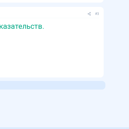
#3
казательств.