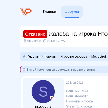
Главная
Форумы
жалоба на игрока Hto
Отказано
А
Д
SlaVaksik
29 Май 2026
в
а
т
т
о
а
Главная
Форумы
Игровые сервера
Metrostroi
р
н
т
а
е
ч
В этой теме нельзя размещать новые ответы.
м
а
ы
л
а
29 Май 2026
S
Ваш никнейм
Ваш SteamID
Никнейм игрока
SteamID игрока
SlaVaksik